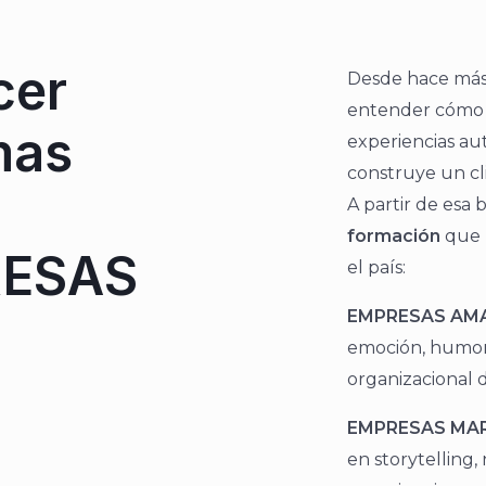
cer
Desde hace más 
entender cómo
mas
experiencias aut
construye un cli
A partir de esa
formación
que 
RESAS
el país:
EMPRESAS AM
emoción, humor 
organizacional 
EMPRESAS MA
en storytelling,