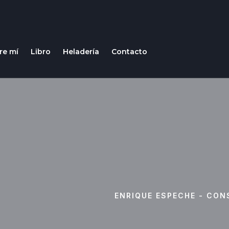
re mí
Libro
Heladería
Contacto
ENRIQUE ESPECHE - CON